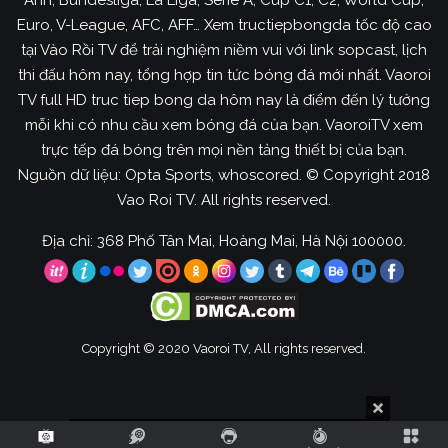
Anh, Bundesliga, La Liga, Serie A, Cúp C1, C2, World Cup,
Vào Rồi TV cung cấp highlight bóng đá miễn phí
Euro, V-League, AFC, AFF… Xem tructiepbongda tốc độ cao
tại Vào Rồi TV để trải nghiệm niềm vui với link sopcast, lịch
Như anh em đã biết thì hiện tại đa số các giải bóng
thi đấu hôm nay, tổng hợp tin tức bóng đá mới nhất. Vaoroi
đá hàng đầu thế giới đều đến từ Châu Âu cho nên
TV full HD truc tiep bong da hôm nay là điểm đến lý tưởng
thời gian thi đấu khá trễ. Chính vì thế những anh
mỗi khi có nhu cầu xem bóng đá của bạn. VaoroiTV xem
em không thể xem trực tiếp trận đấu mà mình
trực tếp đá bóng trên mọi nền tảng thiết bị của bạn.
thích thượng chọn xem lại hightlight để biết tất cả
Nguồn dữ liệu: Opta Sports, whoscored. © Copyright 2018
diễn biến chính trong thời gian ngắn.
Vao Roi TV. All rights reserved.
Vao Roi TV cung cấp video
Địa chỉ: 368 Phố Tân Mai, Hoàng Mai, Hà Nội 100000.
highlight bóng đá miễn phí với
chất lượng cao
Hiện tại đa số những người yêu bóng đá tại Việt
Nam khi muốn xem lại hightlight của bất kỳ trận
Copyright © 2020 Vaoroi TV, All rights reserved.
đấu nào đều truy cập vào Vaoroi TV. Bởi chúng tôi
đang cung cấp highlight cho tất cả những giải đấu
bóng đá lớn, nhỏ với chất lượng cao cho mọi