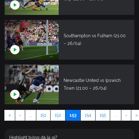
Southampton vs Fulham (21:00
– 26/04)
Newcastle United vs Ipswich
Town (21:00 – 26/04)
«
‹
...
151
152
153
154
155
...
›
»
Highlight bóng đá là gì?