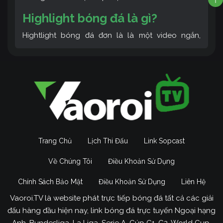
Highlight bóng đá là gì?
Hightlight bóng đá đơn là là một video ngắn,
trong đó bao gồm toàn bộ những diễn biến chính
của trận đấu, từ bàn thắng, pha bóng nguy hiểm,
phạm lỗi,… Để khi xem video highlight thì anh em
sẽ biết được được trận đấu diễn ra như thế nào mà
không cần phải theo dõi trực tiếp.
Trang Chủ
Lịch Thi Đấu
Link Sopcast
Về Chúng Tôi
Điều Khoản Sử Dụng
Chính Sách Bảo Mật
Điều Khoản Sử Dụng
Liên Hệ
Vaoroi.TV là website phát trực tiếp bóng đá tất cả các giải
đấu hàng đầu hiện nay, link bóng đá trực tuyến Ngoại hạng