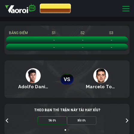
CƯỢC 8XBET
BẢNG ĐIỂM
S1
S2
S3
Adolfo Daniel Vallejo
-
-
-
Marcelo Tomas Barrios Vera
-
-
-
VS
Adolfo Daniel Vallejo
Marcelo Tomas Barrios Vera
THEO BẠN THÌ TRẬN NÀY TÀI HAY XỈU?
TÀI 0%
XỈU 0%