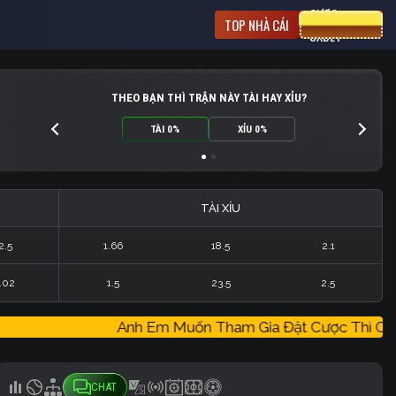
CƯỢC
TOP NHÀ CÁI
8XBET
THEO BẠN THÌ TRẬN NÀY TÀI HAY XỈU?
TÀI 0%
XỈU 0%
TÀI XỈU
2.5
1.66
18.5
2.1
.02
1.5
23.5
2.5
Anh Em Muốn Tham Gia Đặt Cược Thì C
CHAT