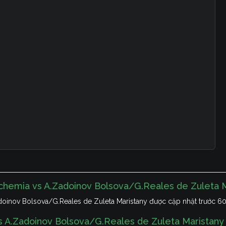
echemia vs A.Zadoinov Bolsova/G.Reales de Zuleta Ma
adoinov Bolsova/G.Reales de Zuleta Maristany được cập nhật trước 60
s A.Zadoinov Bolsova/G.Reales de Zuleta Maristany