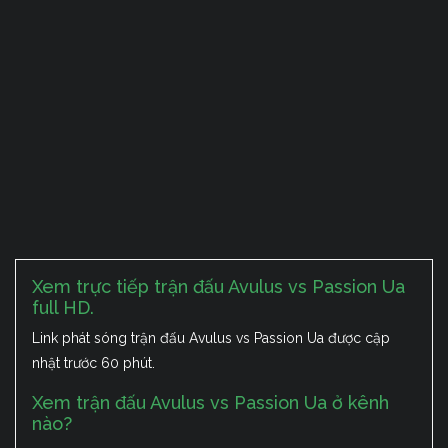
Xem trực tiếp trận đấu Avulus vs Passion Ua
full HD.
Link phát sóng trận đấu Avulus vs Passion Ua được cập
nhật trước 60 phút.
Xem trận đấu Avulus vs Passion Ua ở kênh
nào?