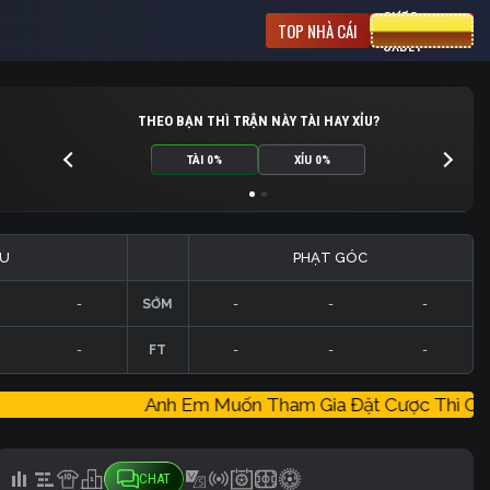
CƯỢC
TOP NHÀ CÁI
8XBET
THEO BẠN THÌ TRẬN NÀY TÀI HAY XỈU?
TÀI 0%
XỈU 0%
ỈU
PHẠT GÓC
-
SỚM
-
-
-
-
FT
-
-
-
Anh Em Muốn Tham Gia Đặt Cược Thì 
CHAT