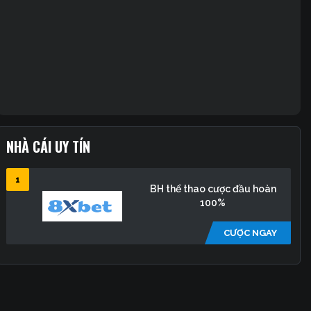
NHÀ CÁI UY TÍN
1
BH thể thao cược đầu hoàn
100%
CƯỢC NGAY