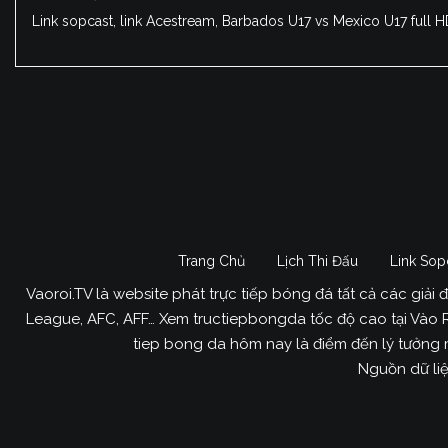
Link sopcast, link Acestream, Barbados U17 vs Mexico U17 full HD
Trang Chủ
Lịch Thi Đấu
Link Sop
Vaoroi.TV là website phát trực tiếp bóng đá tất cả các giải 
League, AFC, AFF… Xem tructiepbongda tốc độ cao tại Vào Rồi 
tiep bong da hôm nay là điểm đến lý tưởng 
Nguồn dữ liệ