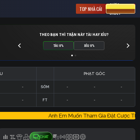
CƯỢC
TOP NHÀ CÁI
8XBET
THEO BẠN THÌ TRẬN NÀY TÀI HAY XỈU?
TÀI 0%
XỈU 0%
ỈU
PHẠT GÓC
-
SỚM
-
-
-
-
FT
-
-
-
Anh Em Muốn Tham Gia Đặt Cược Thì
CHAT