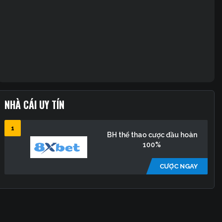
NHÀ CÁI UY TÍN
1
BH thể thao cược đầu hoàn
100%
CƯỢC NGAY