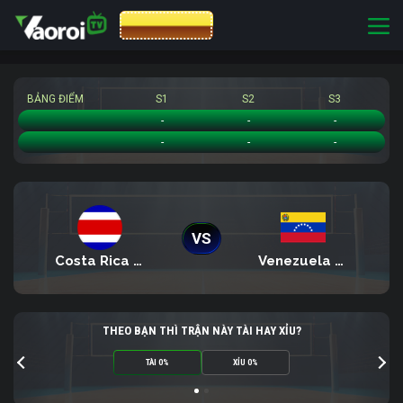
CƯỢC 8XBET
BẢNG ĐIỂM
S1
S2
S3
Costa Rica U23
-
-
-
Venezuela U23
-
-
-
VS
Costa Rica U23
Venezuela U23
THEO BẠN THÌ TRẬN NÀY TÀI HAY XỈU?
TÀI 0%
XỈU 0%