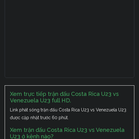
Xem trực tiếp trận đấu Costa Rica U23 vs
Venezuela U23 full HD.
Link phát sóng trận đấu Costa Rica U23 vs Venezuela U23
được cập nhật trước 60 phút.
Xem trận đấu Costa Rica U23 vs Venezuela
U23 ở kênh nào?