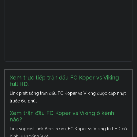
Xem trực tiếp trận đấu FC Koper vs Viking
full HD.
Link phát sóng trận đấu FC Koper vs Viking được cập nhật
trước 60 phút.
Xem trận đấu FC Koper vs Viking ở kênh
nào?
Link sopcast, link Acestream, FC Koper vs Viking full HD có
bình luận tiếng Việt.