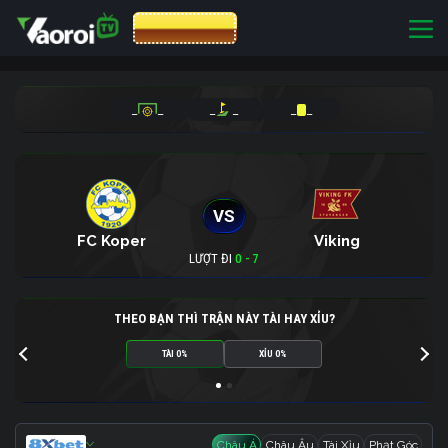
CƯỢC 8XBET
_
_
_
_
_
_
VS
FC Koper
Viking
LƯỢT ĐI
0 - 7
THEO BẠN THÌ TRẬN NÀY TÀI HAY XỈU?
TÀI 0%
XỈU 0%
Châu Á
Châu Âu
Tài Xỉu
Phạt Góc