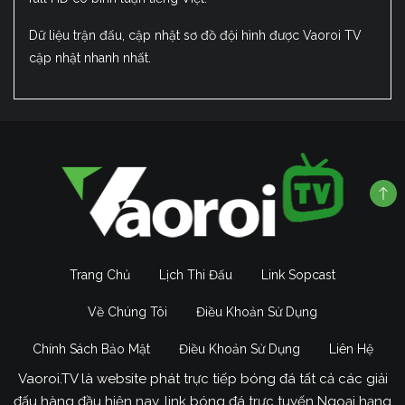
Dữ liệu trận đấu, cập nhật sơ đồ đội hình được Vaoroi TV
cập nhật nhanh nhất.
Trang Chủ
Lịch Thi Đấu
Link Sopcast
Về Chúng Tôi
Điều Khoản Sử Dụng
Chính Sách Bảo Mật
Điều Khoản Sử Dụng
Liên Hệ
Vaoroi.TV là website phát trực tiếp bóng đá tất cả các giải
đấu hàng đầu hiện nay, link bóng đá trực tuyến Ngoại hạng