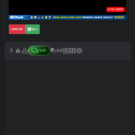
LINK HD
HD 1
CHAT