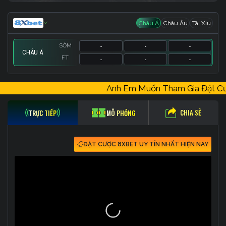
Châu Á
Châu Âu
Tài Xỉu
SỚM
-
-
-
CHÂU Á
FT
-
-
-
SỚM
SỚM
3.5
-
-
-
1.28
-
Anh Em Muốn Tham Gia Đặt 
FT
FT
3.5
-
-
-
1.28
-
CHIA SẺ
TRỰC TIẾP
MÔ PHỎNG
ĐẶT CƯỢC 8XBET UY TÍN NHẤT HIỆN NAY