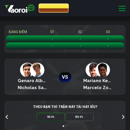
CƯỢC 8XBET
BẢNG ĐIỂM
S1
S2
S3
Genaro Alberto Olivieri/Nicholas Sanchez Izquierdo
-
-
-
Mariano Kestelboim/Marcelo Zormann Da Silva
-
-
-
VS
Genaro Alberto Olivieri
Mariano Kestelboim
Nicholas Sanchez Izquierdo
Marcelo Zormann Da Silva
THEO BẠN THÌ TRẬN NÀY TÀI HAY XỈU?
TÀI 0%
XỈU 0%