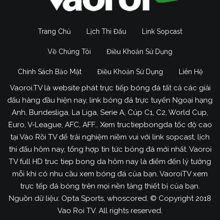
Trang Chủ
Lịch Thi Đấu
Link Sopcast
Về Chúng Tôi
Điều Khoản Sử Dụng
Chính Sách Bảo Mật
Điều Khoản Sử Dụng
Liên Hệ
Vaoroi.TV là website phát trực tiếp bóng đá tất cả các giải
đấu hàng đầu hiện nay, link bóng đá trực tuyến Ngoại hạng
Anh, Bundesliga, La Liga, Serie A, Cúp C1, C2, World Cup,
Euro, V-League, AFC, AFF… Xem tructiepbongda tốc độ cao
tại Vào Rồi TV để trải nghiệm niềm vui với link sopcast, lịch
thi đấu hôm nay, tổng hợp tin tức bóng đá mới nhất. Vaoroi
TV full HD truc tiep bong da hôm nay là điểm đến lý tưởng
mỗi khi có nhu cầu xem bóng đá của bạn. VaoroiTV xem
trực tếp đá bóng trên mọi nền tảng thiết bị của bạn.
Nguồn dữ liệu: Opta Sports, whoscored. © Copyright 2018
Vao Roi TV. All rights reserved.