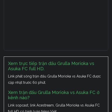
Xem trực tiếp trận đấu Grulla Morioka vs
Asuka FC full HD.
Link phát sóng trận đấu Grulla Morioka vs Asuka FC được
cập nhật trước 60 phút.
Xem trận đấu Grulla Morioka vs Asuka FC ở
kênh nào?
Link sopcast, link Acestream, Grulla Morioka vs Asuka FC
full HD có bình luận tiếng Việt.