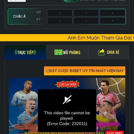
HT
-
-
-
CHÂU Á
FT
-
-
-
HT
HT
HT
-
-
-
-
-
-
-
-
-
Anh Em Muốn Tham Gia Đặ
FT
FT
FT
-
-
-
-
-
-
-
-
-
CHIA SẺ
TRỰC TIẾP
MÔ PHỎNG
ĐẶT CƯỢC 8XBET UY TÍN NHẤT HIỆN NAY