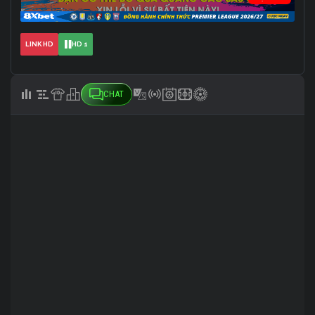
LINK HD
HD 1
CHAT