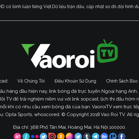
D có bình luận tiếng Việt.
Dữ liệu trận đấu, cập nhật sơ đồ đội hình 
cast
Về Chúng Tôi
Điều Khoản Sử Dụng
Chính Sách Bảo
đấu hàng đầu hiện nay, link bóng đá trực tuyến Ngoại hạng Anh, 
TV để trải nghiệm niềm vui với link sopcast, lịch thi đấu hôm n
mỗi khi có nhu cầu xem bóng đá của bạn. VaoroiTV xem trực tếp 
u: Opta Sports, whoscored. © Copyright 2018 Vao Roi TV. All rig
Địa chỉ: 368 Phố Tân Mai, Hoàng Mai, Hà Nội 100000.