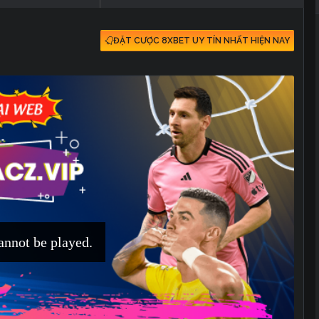
ĐẶT CƯỢC 8XBET UY TÍN NHẤT HIỆN NAY