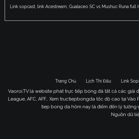
Link sopcast, link Acestream, Gualaceo SC vs Mushuc Runa full H
Trang Chủ
Lịch Thi Đấu
Link Sop
Vaoroi.TV là website phát trực tiếp bóng đá tất cả các giải 
League, AFC, AFF… Xem tructiepbongda tốc độ cao tại Vào Rồi 
tiep bong da hôm nay là điểm đến lý tưởng 
Nguồn dữ liệ