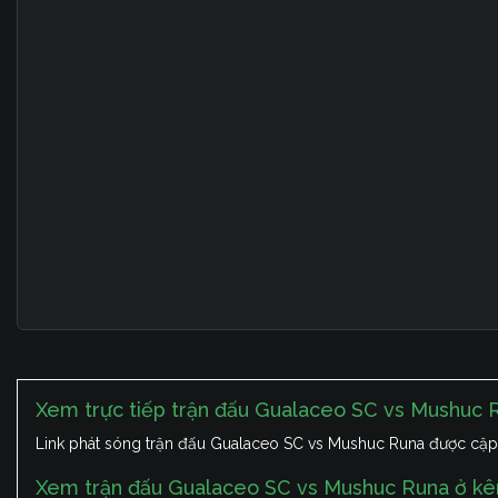
Xem trực tiếp trận đấu Gualaceo SC vs Mushuc R
Link phát sóng trận đấu Gualaceo SC vs Mushuc Runa được cập 
Xem trận đấu Gualaceo SC vs Mushuc Runa ở kê