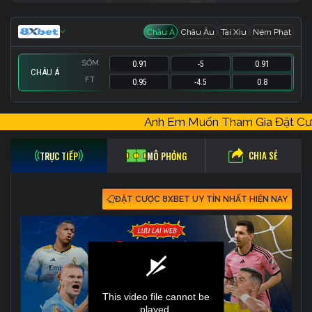
Châu Á
Châu Âu
Tài Xỉu
Ném Phạt
SỚM
0.91
-5
0.91
CHÂU Á
FT
0.95
-4.5
0.8
SỚM
SỚM
SỚM
2.85
0.9
-
218.5
0
-
1.44
0.9
-
Anh Em Muốn Tham Gia Đặt 
FT
FT
FT
5.75
0.9
-
235.5
0
-
1.13
0.83
-
CHIA SẺ
TRỰC TIẾP
MÔ PHỎNG
ĐẶT CƯỢC 8XBET UY TÍN NHẤT HIỆN NAY