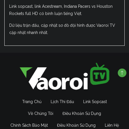
Link sopcast, link Acestream, Indiana Pacers vs Houston
Rockets full HD có bình luận tiếng Việt.
Dữ liệu trận đấu, cập nhật sơ đồ đội hình được Vaoroi TV
cập nhật nhanh nhất.
Trang Chủ
Lịch Thi Đấu
Link Sopcast
Về Chúng Tôi
Điều Khoản Sử Dụng
Chính Sách Bảo Mật
Điều Khoản Sử Dụng
Liên Hệ