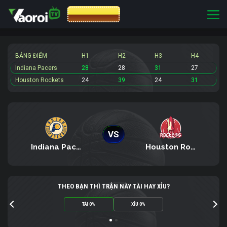
CƯỢC 8XBET
BẢNG ĐIỂM
H1
H2
H3
H4
Indiana Pacers
28
28
31
27
Houston Rockets
24
39
24
31
VS
Indiana Pacers
Houston Rockets
THEO BẠN THÌ TRẬN NÀY TÀI HAY XỈU?
TÀI 0%
XỈU 0%