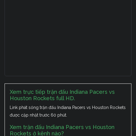
Xem trực tiếp trận đấu Indiana Pacers vs
Houston Rockets full HD.
Link phát sóng trận đấu Indiana Pacers vs Houston Rockets
được cập nhật trước 60 phút.
Xem trận đấu Indiana Pacers vs Houston
Rockets ở kênh nào?