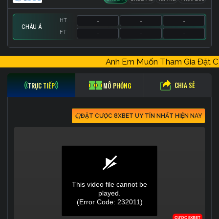
HT
-
-
-
CHÂU Á
FT
-
-
-
HT
HT
HT
-
-
-
-
-
-
-
-
-
Anh Em Muốn Tham Gia Đặt
FT
FT
FT
-
-
-
-
-
-
-
-
-
CHIA SẺ
TRỰC TIẾP
MÔ PHỎNG
ĐẶT CƯỢC 8XBET UY TÍN NHẤT HIỆN NAY