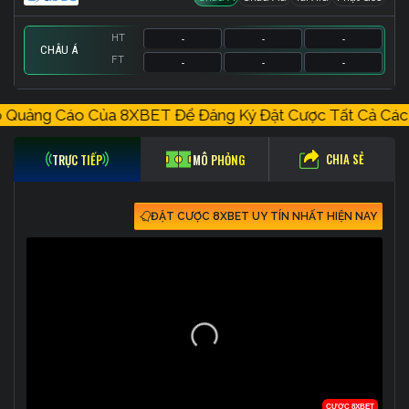
HT
-
-
-
CHÂU Á
FT
-
-
-
HT
HT
HT
-
-
-
-
-
-
-
-
-
ck Vào Quảng Cáo Của 8XBET Để Đăng Ký Đặt Cược
FT
FT
FT
-
-
-
-
-
-
-
-
-
CHIA SẺ
TRỰC TIẾP
MÔ PHỎNG
ĐẶT CƯỢC 8XBET UY TÍN NHẤT HIỆN NAY