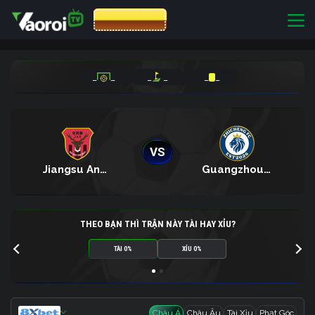
CƯỢC 8XBET
_
_
_
_
_
_
VS
Jiangsu Anbest
Guangzhou Zhicheng
THEO BẠN THÌ TRẬN NÀY TÀI HAY XỈU?
TÀI 0%
XỈU 0%
Châu Á
Châu Âu
Tài Xỉu
Phạt Góc