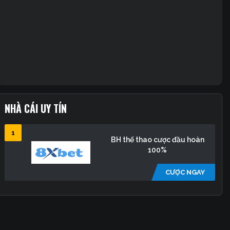
NHÀ CÁI UY TÍN
1
BH thể thao cược đầu hoàn
100%
CƯỢC NGAY