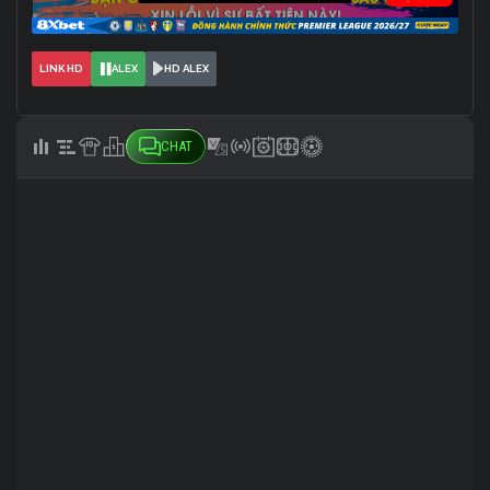
LINK HD
ALEX
HD ALEX
CHAT