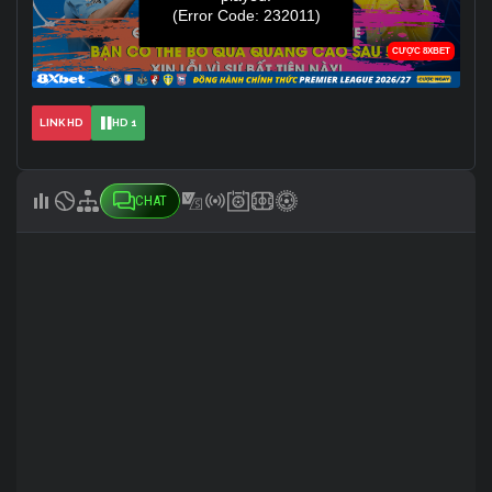
LINK HD
HD 1
CHAT