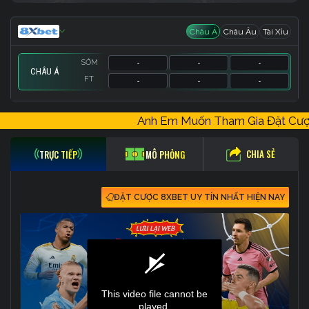
Châu Á
Châu Âu
Tài Xỉu
SỚM
-
-
-
CHÂU Á
FT
-
-
-
SỚM
SỚM
3.75
-
-
-
1.25
-
Anh Em Muốn Tham Gia Đặt C
FT
FT
51
-
-
-
1
-
CHIA SẺ
TRỰC TIẾP
MÔ PHỎNG
ĐẶT CƯỢC 8XBET UY TÍN NHẤT HIỆN NAY