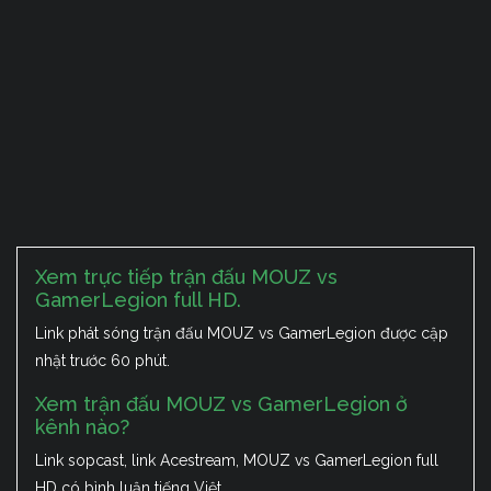
Xem trực tiếp trận đấu MOUZ vs
GamerLegion full HD.
Link phát sóng trận đấu MOUZ vs GamerLegion được cập
nhật trước 60 phút.
Xem trận đấu MOUZ vs GamerLegion ở
kênh nào?
Link sopcast, link Acestream, MOUZ vs GamerLegion full
HD có bình luận tiếng Việt.