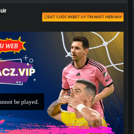
NGÀY
ĐẶT CƯỢC 8XBET UY TÍN NHẤT HIỆN NAY