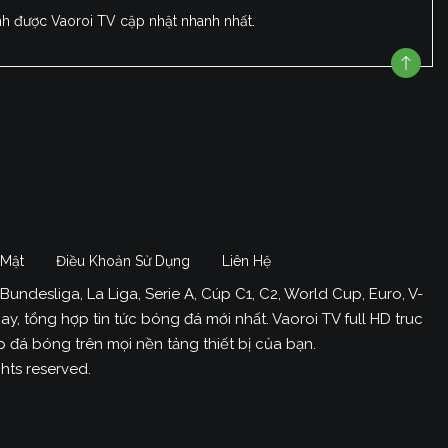
ình được Vaoroi TV cập nhật nhanh nhất.
 Mật
Điều Khoản Sử Dụng
Liên Hệ
Bundesliga, La Liga, Serie A, Cúp C1, C2, World Cup, Euro, V-
ay, tổng hợp tin tức bóng đá mới nhất. Vaoroi TV full HD truc
đá bóng trên mọi nền tảng thiết bị của bạn.
hts reserved.