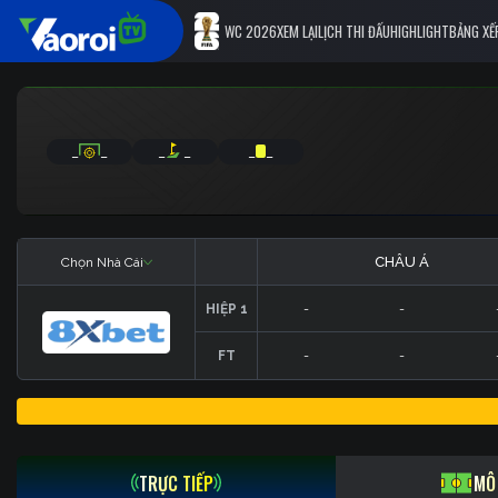
WC 2026
XEM LẠI
LỊCH THI ĐẤU
HIGHLIGHT
BẢNG XẾ
_
_
_
_
_
_
CHÂU Á
Chọn Nhà Cái
HIỆP 1
-
-
FT
-
-
TRỰC TIẾP
MÔ