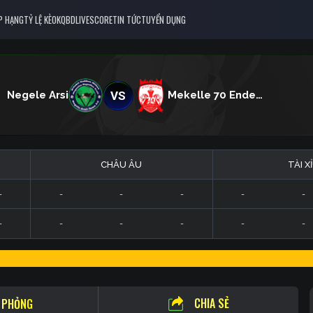
P HẠNG
TỶ LỆ KÈO
KQBD
LIVESCORE
TIN TỨC
TUYỂN DỤNG
Negele Arsi
VS
Mekelle 70 Enderta
CHÂU ÂU
TÀI X
-
-
-
-
-
-
-
-
-
-
-
-
CHIA SẺ
 PHỎNG