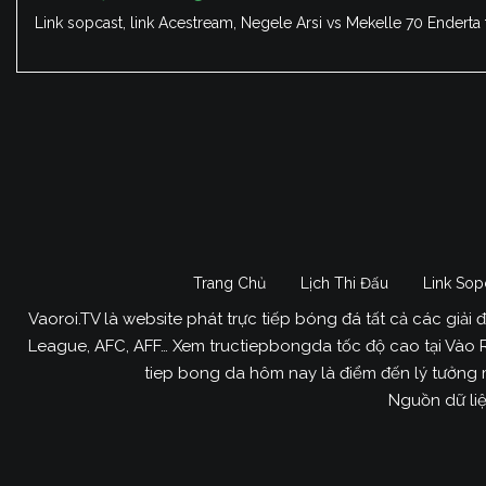
Link sopcast, link Acestream, Negele Arsi vs Mekelle 70 Enderta f
Trang Chủ
Lịch Thi Đấu
Link Sop
Vaoroi.TV là website phát trực tiếp bóng đá tất cả các giải 
League, AFC, AFF… Xem tructiepbongda tốc độ cao tại Vào Rồi 
tiep bong da hôm nay là điểm đến lý tưởng 
Nguồn dữ liệ