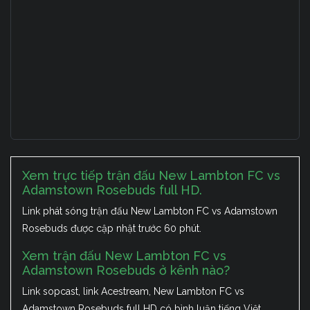
Xem trực tiếp trận đấu New Lambton FC vs
Adamstown Rosebuds full HD.
Link phát sóng trận đấu New Lambton FC vs Adamstown
Rosebuds được cập nhật trước 60 phút.
Xem trận đấu New Lambton FC vs
Adamstown Rosebuds ở kênh nào?
Link sopcast, link Acestream, New Lambton FC vs
Adamstown Rosebuds full HD có bình luận tiếng Việt.