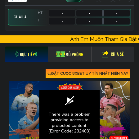
HT
-
-
-
CHÂU Á
FT
-
-
-
HT
HT
HT
-
-
-
-
-
-
-
-
-
Anh Em Muốn Tham Gia Đặ
FT
FT
FT
-
-
-
-
-
-
-
-
-
CHIA SẺ
TRỰC TIẾP
MÔ PHỎNG
ĐẶT CƯỢC 8XBET UY TÍN NHẤT HIỆN NAY