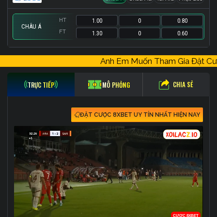
HT
1.00
0
0.80
CHÂU Á
FT
1.30
0
0.60
HT
HT
HT
2.63
0.95
0.9
2.5/3
3.20
9
2.38
0.85
0.9
Anh Em Muốn Tham Gia Đặt 
FT
FT
FT
67.00
2.70
1.5
51.00
15.5
5.5
1.01
0.26
0.5
CHIA SẺ
TRỰC TIẾP
MÔ PHỎNG
ĐẶT CƯỢC 8XBET UY TÍN NHẤT HIỆN NAY