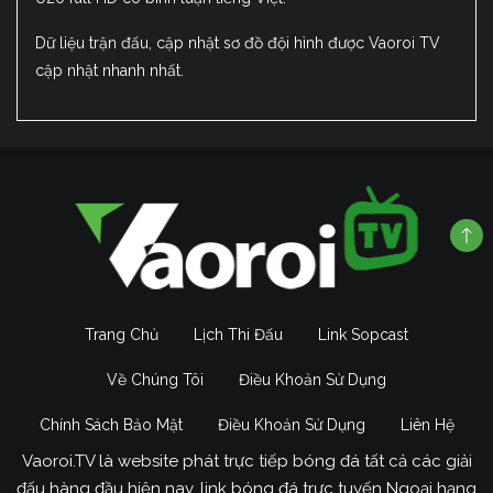
Dữ liệu trận đấu, cập nhật sơ đồ đội hình được Vaoroi TV
cập nhật nhanh nhất.
Trang Chủ
Lịch Thi Đấu
Link Sopcast
Về Chúng Tôi
Điều Khoản Sử Dụng
Chính Sách Bảo Mật
Điều Khoản Sử Dụng
Liên Hệ
Vaoroi.TV là website phát trực tiếp bóng đá tất cả các giải
đấu hàng đầu hiện nay, link bóng đá trực tuyến Ngoại hạng