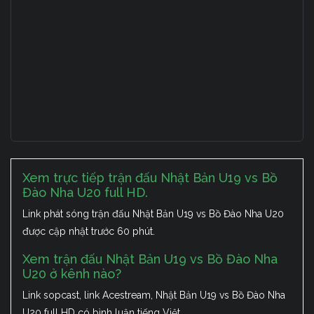
Xem trực tiếp trận đấu Nhật Bản U19 vs Bồ
Đào Nha U20 full HD.
Link phát sóng trận đấu Nhật Bản U19 vs Bồ Đào Nha U20
được cập nhật trước 60 phút.
Xem trận đấu Nhật Bản U19 vs Bồ Đào Nha
U20 ở kênh nào?
Link sopcast, link Acestream, Nhật Bản U19 vs Bồ Đào Nha
U20 full HD có bình luận tiếng Việt.