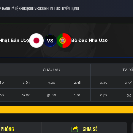
P HẠNG
TỶ LỆ KÈO
KQBD
LIVESCORE
TIN TỨC
TUYỂN DỤNG
Nhật Bản U19
VS
Bồ Đào Nha U20
CHÂU ÂU
TÀI X
.80
2.63
3.20
2.38
0.95
2.5/
.60
67.00
51.00
1.01
2.70
5.5
CHIA SẺ
 PHỎNG