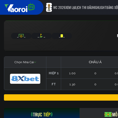
WC 2026
XEM LẠI
LỊCH THI ĐẤU
HIGHLIGHT
BẢNG XẾ
_
_
_
_
_
_
CHÂU Á
Chọn Nhà Cái
HIỆP 1
1.00
0
0
FT
1.30
0
0
TRỰC TIẾP
MÔ