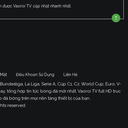
nh được Vaoroi TV cập nhật nhanh nhất.
 Mật
Điều Khoản Sử Dụng
Liên Hệ
Bundesliga, La Liga, Serie A, Cúp C1, C2, World Cup, Euro, V-
ay, tổng hợp tin tức bóng đá mới nhất. Vaoroi TV full HD truc
đá bóng trên mọi nền tảng thiết bị của bạn.
hts reserved.