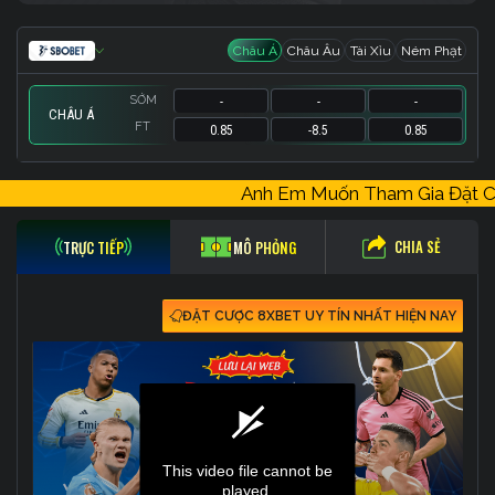
Châu Á
Châu Âu
Tài Xỉu
Ném Phạt
SỚM
-
-
-
CHÂU Á
FT
0.85
-8.5
0.85
SỚM
SỚM
SỚM
-
-
-
-
-
-
-
-
-
Anh Em Muốn Tham Gia Đặt
FT
FT
FT
0.85
-
-
158.5
-
-
0.85
-
-
CHIA SẺ
TRỰC TIẾP
MÔ PHỎNG
ĐẶT CƯỢC 8XBET UY TÍN NHẤT HIỆN NAY