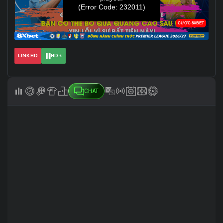
LINK HD
HD 1
CHAT