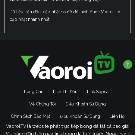
Dữ liệu trận đấu, cập nhật sơ đồ đội hình được Vaoroi TV
cập nhật nhanh nhất.
Trang Chủ
Lịch Thi Đấu
Link Sopcast
Về Chúng Tôi
Điều Khoản Sử Dụng
Chính Sách Bảo Mật
Điều Khoản Sử Dụng
Liên Hệ
Vaoroi.TV là website phát trực tiếp bóng đá tất cả các giải
đấu hàng đầu hiện nay, link bóng đá trực tuyến Ngoại hạng