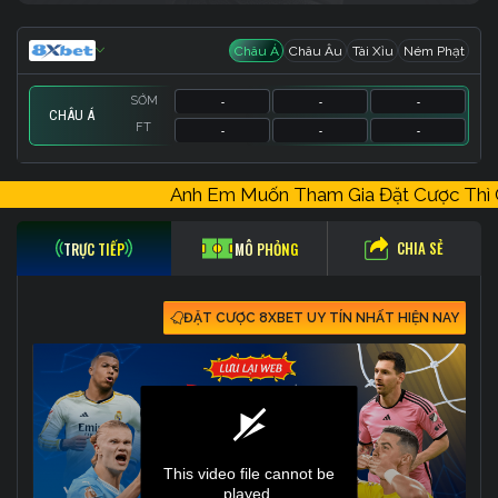
Châu Á
Châu Âu
Tài Xỉu
Ném Phạt
SỚM
-
-
-
CHÂU Á
FT
-
-
-
SỚM
SỚM
SỚM
-
-
-
-
-
-
-
-
-
Anh Em Muốn Tham Gia Đặt Cược T
FT
FT
FT
-
-
-
-
-
-
-
-
-
CHIA SẺ
TRỰC TIẾP
MÔ PHỎNG
ĐẶT CƯỢC 8XBET UY TÍN NHẤT HIỆN NAY