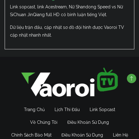
Link sopcast, link Acestream, Nữ Shandong Speed vs Nữ
SiChuan JinQiang full HD có bình luận tiếng Việt.
Dữ liệu trận đấu, cập nhật sơ đồ đội hình được Vaoroi TV
cập nhật nhanh nhất.
Trang Chủ
Lịch Thi Đấu
Link Sopcast
Về Chúng Tôi
Điều Khoản Sử Dụng
Chính Sách Bảo Mật
Điều Khoản Sử Dụng
Liên Hệ