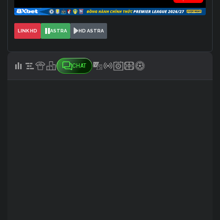
LINK HD
ASTRA
HD ASTRA
CHAT