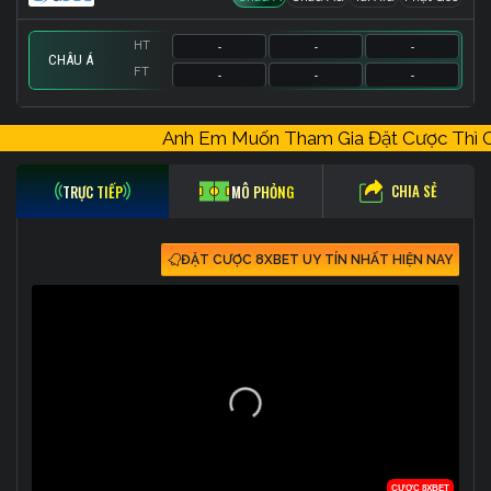
HT
-
-
-
CHÂU Á
FT
-
-
-
HT
HT
HT
-
-
-
-
-
-
-
-
-
Anh Em Muốn Tham Gia Đặt Cược T
FT
FT
FT
-
-
-
-
-
-
-
-
-
CHIA SẺ
TRỰC TIẾP
MÔ PHỎNG
ĐẶT CƯỢC 8XBET UY TÍN NHẤT HIỆN NAY