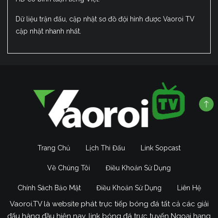
Dữ liệu trận đấu, cập nhật sơ đồ đội hình được Vaoroi TV
cập nhật nhanh nhất.
Trang Chủ
Lịch Thi Đấu
Link Sopcast
Về Chúng Tôi
Điều Khoản Sử Dụng
Chính Sách Bảo Mật
Điều Khoản Sử Dụng
Liên Hệ
Vaoroi.TV là website phát trực tiếp bóng đá tất cả các giải
đấu hàng đầu hiện nay, link bóng đá trực tuyến Ngoại hạng