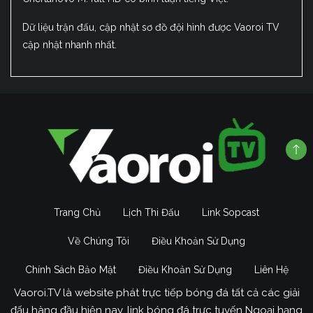
Dữ liệu trận đấu, cập nhật sơ đồ đội hình được Vaoroi TV
cập nhật nhanh nhất.
Trang Chủ
Lịch Thi Đấu
Link Sopcast
Về Chúng Tôi
Điều Khoản Sử Dụng
Chính Sách Bảo Mật
Điều Khoản Sử Dụng
Liên Hệ
Vaoroi.TV là website phát trực tiếp bóng đá tất cả các giải
đấu hàng đầu hiện nay, link bóng đá trực tuyến Ngoại hạng