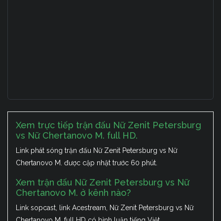
Xem trực tiếp trận đấu Nữ Zenit Petersburg
vs Nữ Chertanovo M. full HD.
Link phát sóng trận đấu Nữ Zenit Petersburg vs Nữ
Chertanovo M. được cập nhật trước 60 phút.
Xem trận đấu Nữ Zenit Petersburg vs Nữ
Chertanovo M. ở kênh nào?
Link sopcast, link Acestream, Nữ Zenit Petersburg vs Nữ
Chertanovo M. full HD có bình luận tiếng Việt.