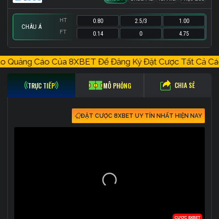
HT
0.80
2.5/3
1.00
CHÂU Á
FT
0.14
0
4.75
HT
HT
HT
1.06
0.88
-
9.50
3.5
-
21.00
0.93
-
ick Vào Quảng Cáo Của 8XBET Để Đăng Ký Đặt Cượ
FT
FT
FT
1.01
5.40
-
51.00
6.5
-
151.00
0.11
-
CHIA SẺ
TRỰC TIẾP
MÔ PHỎNG
ĐẶT CƯỢC 8XBET UY TÍN NHẤT HIỆN NAY