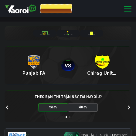
CƯỢC 8XBET
_
_
_
_
_
_
VS
Punjab FA
Chirag United Kerala
THEO BẠN THÌ TRẬN NÀY TÀI HAY XỈU?
TÀI 0%
XỈU 0%
Châu Á
Châu Âu
Tài Xỉu
Phạt Góc