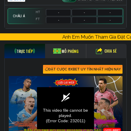
HT
-
-
-
CHÂU Á
FT
-
-
-
HT
HT
HT
-
-
-
-
-
-
-
-
-
Anh Em Muốn Tham Gia Đặt
FT
FT
FT
-
-
-
-
-
-
-
-
-
CHIA SẺ
TRỰC TIẾP
MÔ PHỎNG
ĐẶT CƯỢC 8XBET UY TÍN NHẤT HIỆN NAY