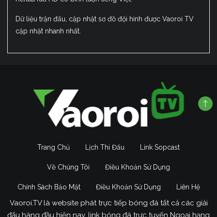
Dữ liệu trận đấu, cập nhật sơ đồ đội hình được Vaoroi TV
cập nhật nhanh nhất.
Trang Chủ
Lịch Thi Đấu
Link Sopcast
Về Chúng Tôi
Điều Khoản Sử Dụng
Chính Sách Bảo Mật
Điều Khoản Sử Dụng
Liên Hệ
Vaoroi.TV là website phát trực tiếp bóng đá tất cả các giải
đấu hàng đầu hiện nay, link bóng đá trực tuyến Ngoại hạng