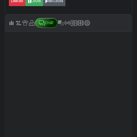
LINK HD
LOUIS
HD LOUIS
CHAT