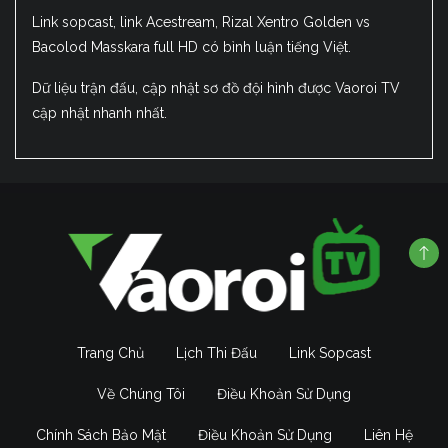
Link sopcast, link Acestream, Rizal Xentro Golden vs
Bacolod Masskara full HD có bình luận tiếng Việt.
Dữ liệu trận đấu, cập nhật sơ đồ đội hình được Vaoroi TV
cập nhật nhanh nhất.
Trang Chủ
Lịch Thi Đấu
Link Sopcast
Về Chúng Tôi
Điều Khoản Sử Dụng
Chính Sách Bảo Mật
Điều Khoản Sử Dụng
Liên Hệ