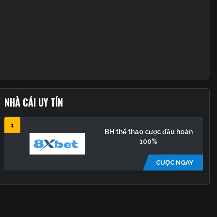
NHÀ CÁI UY TÍN
1
BH thể thao cược đầu hoàn
100%
CƯỢC NGAY