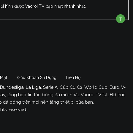
đội hình được Vaoroi TV cập nhật nhanh nhất.
 Mật
Điều Khoản Sử Dụng
Liên Hệ
Bundesliga, La Liga, Serie A, Cúp C1, C2, World Cup, Euro, V-
ay, tổng hợp tin tức bóng đá mới nhất. Vaoroi TV full HD truc
đá bóng trên mọi nền tảng thiết bị của bạn.
hts reserved.