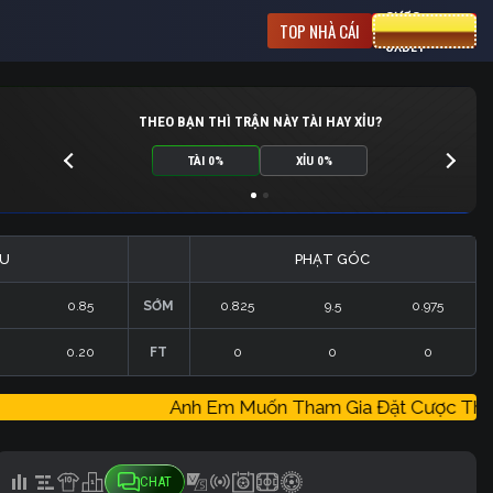
CƯỢC
TOP NHÀ CÁI
8XBET
THEO BẠN THÌ TRẬN NÀY TÀI HAY XỈU?
TÀI 0%
XỈU 0%
ỈU
PHẠT GÓC
0.85
SỚM
0.825
9.5
0.975
0.20
FT
0
0
0
Anh Em Muốn Tham Gia Đặt Cược Thì
CHAT