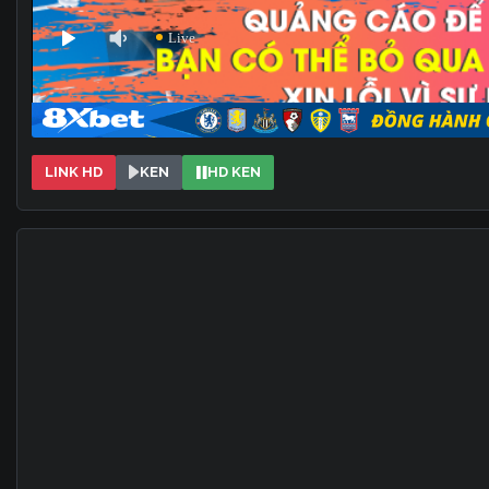
LINK HD
KEN
HD KEN