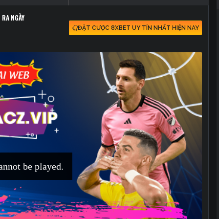
 RA NGÀY
ĐẶT CƯỢC 8XBET UY TÍN NHẤT HIỆN NAY