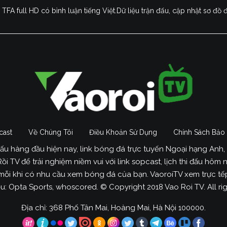
TFA full HD có bình luận tiếng Việt.
Dữ liệu trận đấu, cập nhật sơ đồ 
cast
Về Chúng Tôi
Điều Khoản Sử Dụng
Chính Sách Bảo
đấu hàng đầu hiện nay, link bóng đá trực tuyến Ngoại hạng Anh, 
TV để trải nghiệm niềm vui với link sopcast, lịch thi đấu hôm n
mỗi khi có nhu cầu xem bóng đá của bạn. VaoroiTV xem trực tếp 
u: Opta Sports, whoscored. © Copyright 2018 Vao Roi TV. All rig
Địa chỉ: 368 Phố Tân Mai, Hoàng Mai, Hà Nội 100000.