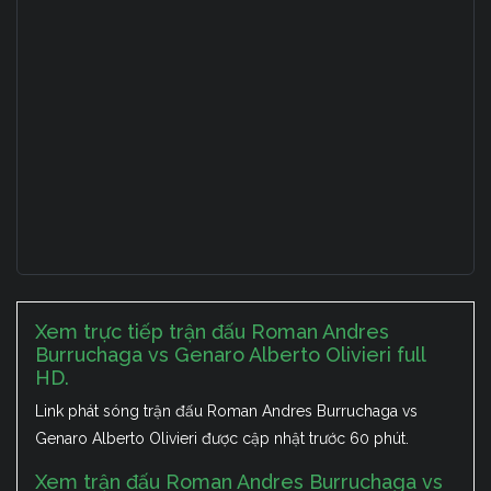
Xem trực tiếp trận đấu Roman Andres
Burruchaga vs Genaro Alberto Olivieri full
HD.
Link phát sóng trận đấu Roman Andres Burruchaga vs
Genaro Alberto Olivieri được cập nhật trước 60 phút.
Xem trận đấu Roman Andres Burruchaga vs