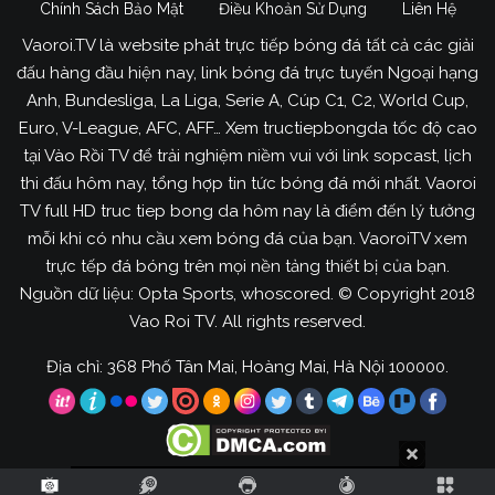
Chính Sách Bảo Mật
Điều Khoản Sử Dụng
Liên Hệ
Vaoroi.TV là website phát trực tiếp bóng đá tất cả các giải
đấu hàng đầu hiện nay, link bóng đá trực tuyến Ngoại hạng
Anh, Bundesliga, La Liga, Serie A, Cúp C1, C2, World Cup,
Euro, V-League, AFC, AFF… Xem tructiepbongda tốc độ cao
tại Vào Rồi TV để trải nghiệm niềm vui với link sopcast, lịch
thi đấu hôm nay, tổng hợp tin tức bóng đá mới nhất. Vaoroi
TV full HD truc tiep bong da hôm nay là điểm đến lý tưởng
mỗi khi có nhu cầu xem bóng đá của bạn. VaoroiTV xem
trực tếp đá bóng trên mọi nền tảng thiết bị của bạn.
Nguồn dữ liệu: Opta Sports, whoscored. © Copyright 2018
Vao Roi TV. All rights reserved.
Địa chỉ: 368 Phố Tân Mai, Hoàng Mai, Hà Nội 100000.
Copyright © 2020 Vaoroi TV, All rights reserved.