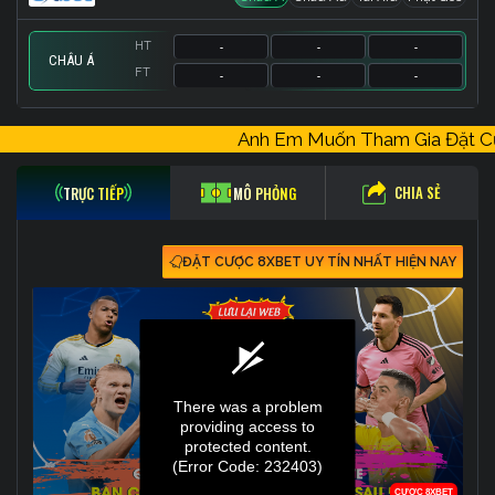
HT
-
-
-
CHÂU Á
FT
-
-
-
HT
HT
HT
-
-
-
-
-
-
-
-
-
Anh Em Muốn Tham Gia Đặt
FT
FT
FT
-
-
-
-
-
-
-
-
-
CHIA SẺ
TRỰC TIẾP
MÔ PHỎNG
ĐẶT CƯỢC 8XBET UY TÍN NHẤT HIỆN NAY