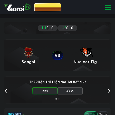
CƯỢC 8XBET
H1
0
-
0
H2
0
-
0
VS
Sangal
Nuclear TigeRES
THEO BẠN THÌ TRẬN NÀY TÀI HAY XỈU?
TÀI 0%
XỈU 0%
Cả Trận
Game