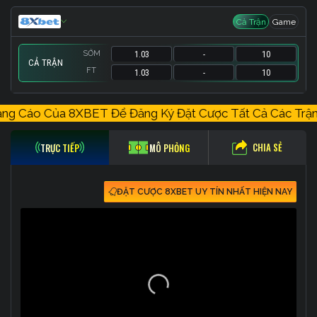
Cả Trận
Game
SỚM
1.03
-
10
CẢ TRẬN
FT
1.03
-
10
SỚM
2.37
-
1.53
ào Quảng Cáo Của 8XBET Để Đăng Ký Đặt Cược Tấ
FT
2.37
-
1.53
CHIA SẺ
TRỰC TIẾP
MÔ PHỎNG
ĐẶT CƯỢC 8XBET UY TÍN NHẤT HIỆN NAY