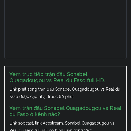
Xem trực tiếp trận đấu Sonabel
Ouagadougou vs Real du Faso full HD.
Link phát sóng trận đấu Sonabel Ouagadougou vs Real du
Faso được cập nhật trước 60 phút.
Xem trận đấu Sonabel Ouagadougou vs Real
du Faso ở kênh nào?
Link sopcast, link Acestream, Sonabel Ouagadougou vs
Real du Faso full HD có bình luận tiếng Việt.