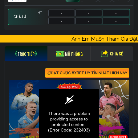
HT
-
-
-
CHÂU Á
FT
-
-
-
HT
HT
HT
-
-
-
-
-
-
-
-
-
Anh Em Muốn Tham Gia Đặ
FT
FT
FT
-
-
-
-
-
-
-
-
-
CHIA SẺ
TRỰC TIẾP
MÔ PHỎNG
ĐẶT CƯỢC 8XBET UY TÍN NHẤT HIỆN NAY