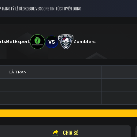
P HẠNG
TỶ LỆ KÈO
KQBD
LIVESCORE
TIN TỨC
TUYỂN DỤNG
rtsBetExpert
VS
Zomblers
CẢ TRẬN
-
-
-
-
-
-
CHIA SẺ