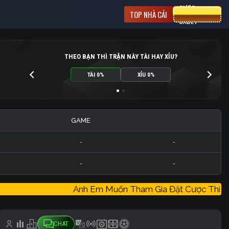
CƯỢC
TOP NHÀ CÁI
8XBET
THEO BẠN THÌ TRẬN NÀY TÀI HAY XỈU?
TÀI 0%
XỈU 0%
GAME
-
-
-
-
Anh Em Muốn Tham Gia Đặt Cược Thì 
CHAT