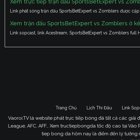
Xem trực tiếp trận đấu SportsBetExpert vs Zombl
Link phát sóng trận đấu SportsBetExpert vs Zomblers được cập 
Xem trận đấu SportsBetExpert vs Zomblers ở k
Link sopcast, link Acestream, SportsBetExpert vs Zomblers full H
Trang Chủ
Lịch Thi Đấu
Link Sop
Vaoroi.TV là website phát trực tiếp bóng đá tất cả các giải 
League, AFC, AFF… Xem tructiepbongda tốc độ cao tại Vào Rồi 
tiep bong da hôm nay là điểm đến lý tưởng 