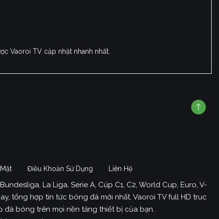
được Vaoroi TV cập nhật nhanh nhất.
 Mật
Điều Khoản Sử Dụng
Liên Hệ
Bundesliga, La Liga, Serie A, Cúp C1, C2, World Cup, Euro, V-
ay, tổng hợp tin tức bóng đá mới nhất. Vaoroi TV full HD truc
đá bóng trên mọi nền tảng thiết bị của bạn.