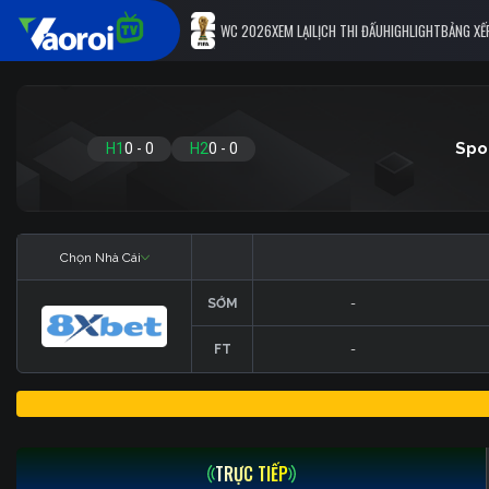
WC 2026
XEM LẠI
LỊCH THI ĐẤU
HIGHLIGHT
BẢNG XẾ
Spo
H1
0
-
0
H2
0
-
0
Chọn Nhà Cái
SỚM
-
FT
-
TRỰC TIẾP