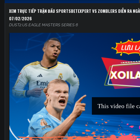
XEM TRỰC TIẾP TRẬN ĐẤU SPORTSBETEXPERT VS ZOMBLERS DIỄN RA NGÀ
07/02/2026
DUST2.US EAGLE MASTERS SERIES 6