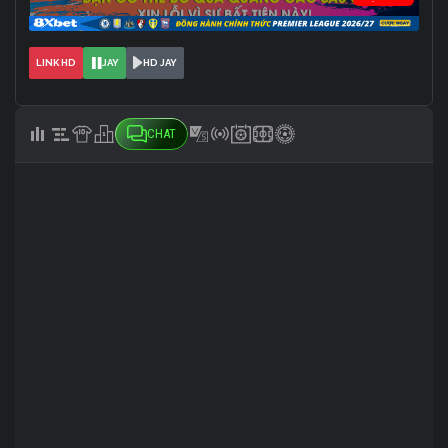
LINK HD
JAY
HD JAY
CHAT