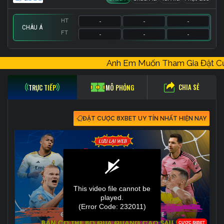
HT
-
-
-
CHÂU Á
FT
-
-
-
HT
HT
HT
-
-
-
-
-
-
-
-
-
Anh Em Muốn Tham Gia Đặt
FT
FT
FT
-
-
-
-
-
-
-
-
-
CHIA SẺ
TRỰC TIẾP
MÔ PHỎNG
ĐẶT CƯỢC 8XBET UY TÍN NHẤT HIỆN NAY