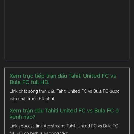
Xem trực tiếp trận đấu Tahiti United FC vs
Bula FC full HD.
Link phát sóng trận đấu Tahiti United FC vs Bula FC được
cập nhật trước 60 phút.
Xem trận đấu Tahiti United FC vs Bula FC ở
kênh nào?
Link sopcast, link Acestream, Tahiti United FC vs Bula FC
full HD có bình luận tiếng Việt.