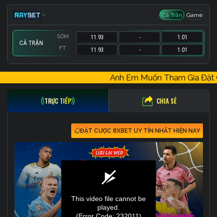
Cả Trận
Game
SỚM
11.93
-
1.01
CẢ TRẬN
FT
11.93
-
1.01
SỚM
11.88
-
1.01
Anh Em Muốn Tham Gia Đặ
FT
11.88
-
1.01
CHIA SẺ
TRỰC TIẾP
ĐẶT CƯỢC 8XBET UY TÍN NHẤT HIỆN NAY