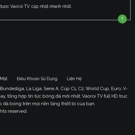
h được Vaoroi TV cập nhật nhanh nhất.
 Mật
Điều Khoản Sử Dụng
Liên Hệ
Bundesliga, La Liga, Serie A, Cúp C1, C2, World Cup, Euro, V-
ay, tổng hợp tin tức bóng đá mới nhất. Vaoroi TV full HD truc
đá bóng trên mọi nền tảng thiết bị của bạn.
hts reserved.