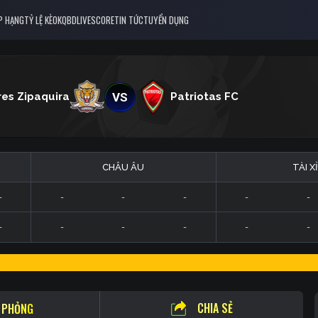
P HẠNG
TỶ LỆ KÈO
KQBD
LIVESCORE
TIN TỨC
TUYỂN DỤNG
res Zipaquira
VS
Patriotas FC
CHÂU ÂU
TÀI X
-
-
-
-
-
-
-
-
-
-
-
-
CHIA SẺ
 PHỎNG