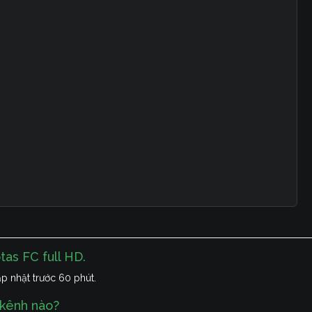
tas FC full HD.
ập nhật trước 60 phút.
 kênh nào?