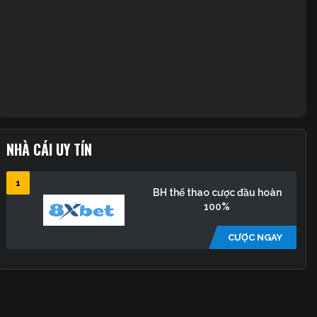
NHÀ CÁI UY TÍN
1
BH thể thao cược đầu hoàn
100%
CƯỢC NGAY