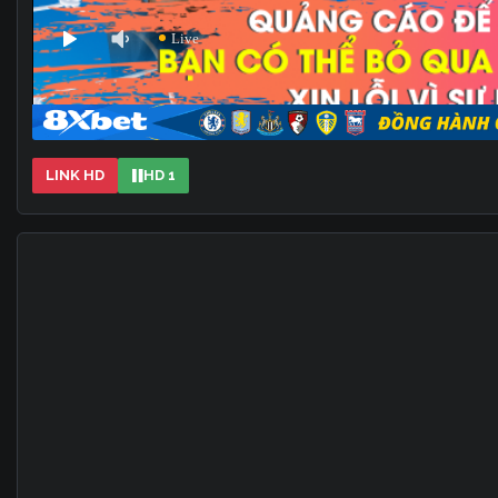
LINK HD
HD 1