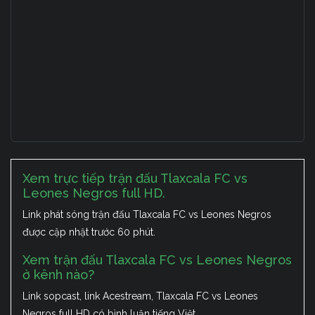
Xem trực tiếp trận đấu Tlaxcala FC vs
Leones Negros full HD.
Link phát sóng trận đấu Tlaxcala FC vs Leones Negros
được cập nhật trước 60 phút.
Xem trận đấu Tlaxcala FC vs Leones Negros
ở kênh nào?
Link sopcast, link Acestream, Tlaxcala FC vs Leones
Negros full HD có bình luận tiếng Việt.