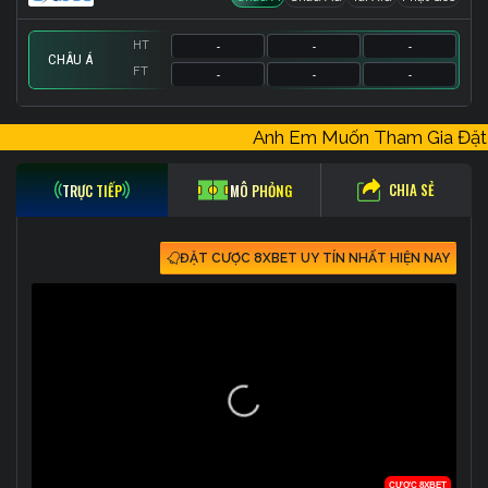
HT
-
-
-
CHÂU Á
FT
-
-
-
HT
HT
HT
-
-
-
-
-
-
-
-
-
Anh Em Muốn Tham Gia Đ
FT
FT
FT
-
-
-
-
-
-
-
-
-
CHIA SẺ
TRỰC TIẾP
MÔ PHỎNG
ĐẶT CƯỢC 8XBET UY TÍN NHẤT HIỆN NAY