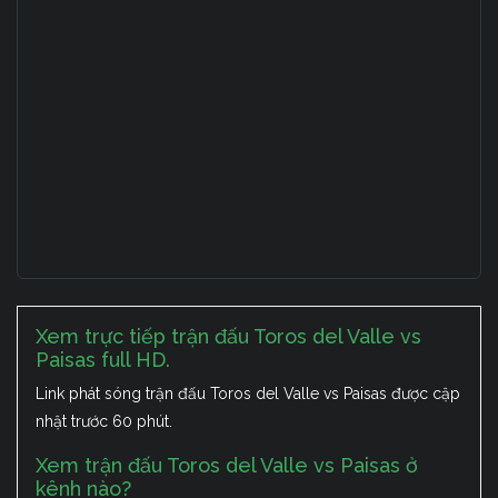
Xem trực tiếp trận đấu Toros del Valle vs
Paisas full HD.
Link phát sóng trận đấu Toros del Valle vs Paisas được cập
nhật trước 60 phút.
Xem trận đấu Toros del Valle vs Paisas ở
kênh nào?