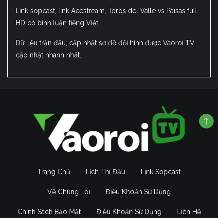
Link sopcast, link Acestream, Toros del Valle vs Paisas full
HD có bình luận tiếng Việt.
Dữ liệu trận đấu, cập nhật sơ đồ đội hình được Vaoroi TV
cập nhật nhanh nhất.
Trang Chủ
Lịch Thi Đấu
Link Sopcast
Về Chúng Tôi
Điều Khoản Sử Dụng
Chính Sách Bảo Mật
Điều Khoản Sử Dụng
Liên Hệ