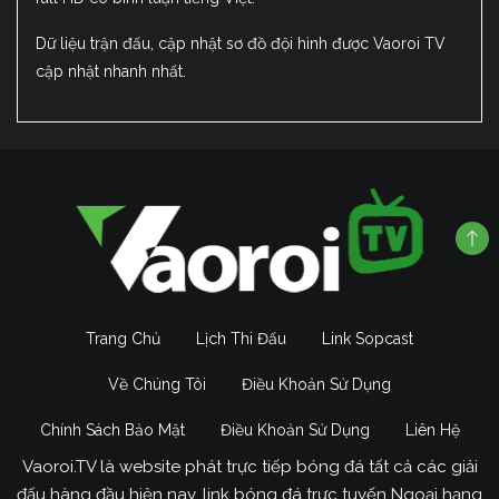
Dữ liệu trận đấu, cập nhật sơ đồ đội hình được Vaoroi TV
cập nhật nhanh nhất.
Trang Chủ
Lịch Thi Đấu
Link Sopcast
Về Chúng Tôi
Điều Khoản Sử Dụng
Chính Sách Bảo Mật
Điều Khoản Sử Dụng
Liên Hệ
Vaoroi.TV là website phát trực tiếp bóng đá tất cả các giải
đấu hàng đầu hiện nay, link bóng đá trực tuyến Ngoại hạng