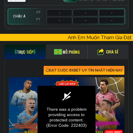
HT
-
-
-
CHÂU Á
FT
-
-
-
HT
HT
HT
-
-
-
-
-
-
-
-
-
Anh Em Muốn Tham Gia Đặ
FT
FT
FT
-
-
-
-
-
-
-
-
-
CHIA SẺ
TRỰC TIẾP
MÔ PHỎNG
ĐẶT CƯỢC 8XBET UY TÍN NHẤT HIỆN NAY