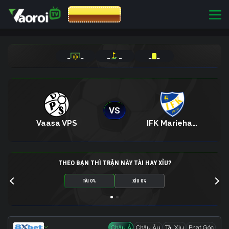
CƯỢC 8XBET
_
_
_
_
_
_
VS
Vaasa VPS
IFK Mariehamn
THEO BẠN THÌ TRẬN NÀY TÀI HAY XỈU?
TÀI 0%
XỈU 0%
Châu Á
Châu Âu
Tài Xỉu
Phạt Góc