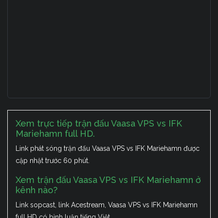
Xem trực tiếp trận đấu Vaasa VPS vs IFK
Mariehamn full HD.
Link phát sóng trận đấu Vaasa VPS vs IFK Mariehamn được
cập nhật trước 60 phút.
Xem trận đấu Vaasa VPS vs IFK Mariehamn ở
kênh nào?
Link sopcast, link Acestream, Vaasa VPS vs IFK Mariehamn
full HD có bình luận tiếng Việt.