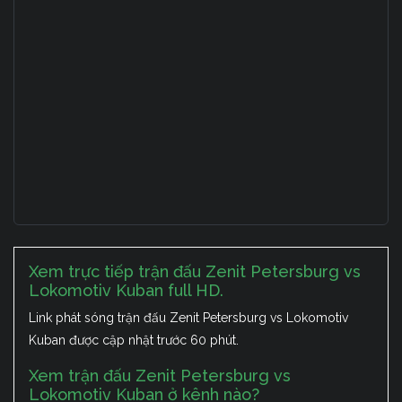
Xem trực tiếp trận đấu Zenit Petersburg vs
Lokomotiv Kuban full HD.
Link phát sóng trận đấu Zenit Petersburg vs Lokomotiv
Kuban được cập nhật trước 60 phút.
Xem trận đấu Zenit Petersburg vs
Lokomotiv Kuban ở kênh nào?