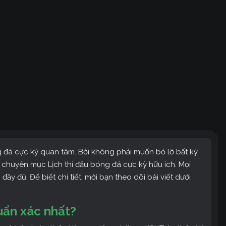
g đá cực kỳ quan tâm. Bởi không phải muốn bỏ lỡ bất kỳ
chuyên mục Lịch thi đấu bóng đá cực kỳ hữu ích. Mọi
ầy đủ. Để biết chi tiết, mời bạn theo dõi bài viết dưới
uẩn xác nhất?