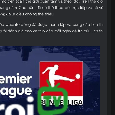
mộ trên toàn thế giới quan tâm và theo dõi. Trên thế giới
hàng năm. Cho nên, để có thể theo dõi trực tiếp và cổ vũ
là điều không thể thiếu.
bóng đá
iều website bóng đá được thành lập và cung cấp lịch thi
gười đánh giá cao và truy cập mỗi ngày để tra cứu lịch thi