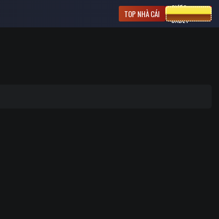
CƯỢC
TOP NHÀ CÁI
8XBET