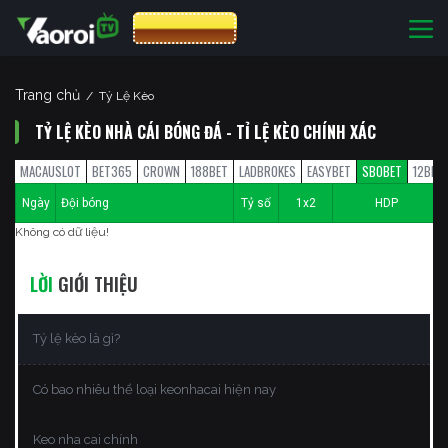
CƯỢC 8XBET
Trang chủ
/
Tỷ Lệ Kèo
TỶ LỆ KÈO NHÀ CÁI BÓNG ĐÁ - TỈ LỆ KÈO CHÍNH XÁC